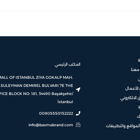
ة
المكتب الرئيسي
معنا
MALL OF ISTANBUL ZIYA GOKALP MAH.
SULEYMAN DEMIREL BULVARI 7E THE
لأعمال
FICE BLOCK NO: 181, 34490 Başakşehir/
 الالكتروني
İstanbul
00905550152222
ك
info@basmabrand.com
لمواقع والتطبيقات